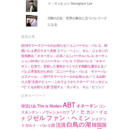
イ・スンヒョン Seunghyun Lee
O脚の少女、世界の舞台に立つバレリーナ
になる
最新記事
2018サマースクールのお知らせ
／
ユニバーサル・バレエ、韓
国バレエ界のスター夫婦 ファン・ヘミン、オム・ジェヨンの
告別舞台「オネーギン」公演
／
ユニバーサルバレエ オーディ
ション2018
／
ユニバーサル・バレエ 11月のバレエ「オネー
ギン」公演で、交錯した運命がつくりだす残酷な愛伝える
／
バレエ専攻生のための「ユニバーサル・バレエ サマーバレ
エスクール」
／
2017サマースクールのお知らせ
／
“くるみ割
り人形”主役デビュー…これでようやくスター？” [インタビュ
ー] “くるみ割り人形”主役チェ・ヨンギュ、キム・ヒソン
／
記事キーワード
ABT
オネーギン
韓流ぴあ
This is Modern
コン
ソ・ヒ
カン・イェ
スタンチン・ノヴォショーロフ
ジゼル
ファン・ヘミン
ナ
シュツッ
白鳥の湖
沈清
韓国国
トガルト・バレエ団