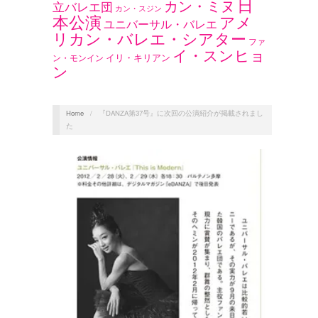
日
カン・ミヌ
立バレエ団
カン・スジン
本公演
アメ
ユニバーサル・バレエ
リカン・バレエ・シアター
ファ
イ・スンヒョ
イリ・キリアン
ン・モンイン
ン
Home
/
『DANZA第37号』に次回の公演紹介が掲載されまし
た