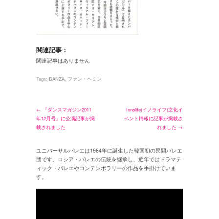
関連記事：
関連記事はありません
Tags:
DANZA
,
ファン・ヘミン
← 『ダンスマガジン2011
Innolife(イノライフ)文化イ
年12月号』に公演記事が掲
ベント情報に記事が掲載さ
載されました
れました →
ユニバーサルバレエは1984年に誕生した韓国初の民間バレエ
団です。ロシア・バレエの伝統を継承し、近年ではドラマテ
ィック・バレエやコンテンポラリーの作品を手掛けていま
す。