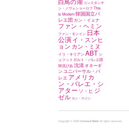
白鳥の湖
コンスタンチ
This
ン・ノヴォショーロフ
韓国国立バ
is Modern
レエ団
カン・イェナ
ファン・ヘミン
日本
ファン・モンイン
公演
イ・スンヒ
ョン
カン・ミヌ
ABT
イリ・キリアン
シ
ュツットガルト・バレエ団
沈清
オネーギ
韓流ぴあ
ユニバーサル・バ
ン
アメリカ
レエ
ン・バレエ・シ
アター
ジ
ソ・ヒ
ゼル
カン・スジン
Copyright © 2026
Universal Ballet
All rights reserved.