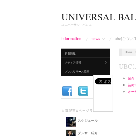
UNIVERSAL BA
ユニバーサル・バレエ
information
news
ubcについ
Home
新着情報
メディア情報
UB
プレスリリース韓国
紹介
芸術
オー
人気記事&ページランキング
スケジュール
ダンサー紹介