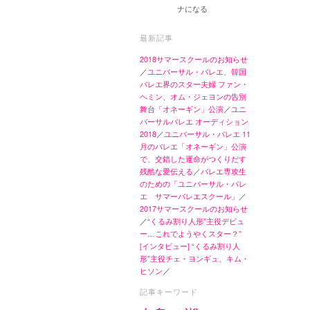
ナになる
最新記事
2018サマースクールのお知らせ
／
ユニバーサル・バレエ、韓国
バレエ界のスター夫婦 ファン・
ヘミン、オム・ジェヨンの告別
舞台「オネーギン」公演
／
ユニ
バーサルバレエ オーディション
2018
／
ユニバーサル・バレエ 11
月のバレエ「オネーギン」公演
で、交錯した運命がつくりだす
残酷な愛伝える
／
バレエ専攻生
のための「ユニバーサル・バレ
エ サマーバレエスクール」
／
2017サマースクールのお知らせ
／
“くるみ割り人形”主役デビュ
ー…これでようやくスター？”
[インタビュー] “くるみ割り人
形”主役チェ・ヨンギュ、キム・
ヒソン
／
記事キーワード