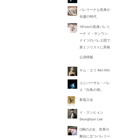
バレリーナも長身が
全盛の時代
181cmの長身バレリ
ーナ イ・サンウン、
ドイツのバレエ団で
第１ソリストに昇格
公演情報
キム・エリ Aeri Kim
ユニバーサル・バレ
エ『白鳥の湖』
新規入会
イ・スンヒョン
Seunghyun Lee
O脚の少女、世界の
舞台に立つバレリー