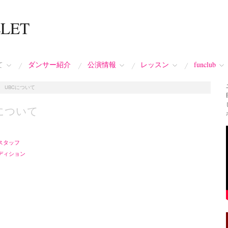
LLET
て
ダンサー紹介
公演情報
レッスン
funclub
/
UBCについて
Cについて
スタッフ
ディション