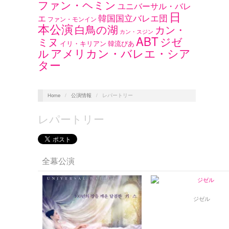
ファン・ヘミン
ユニバーサル・バレ
日
韓国国立バレエ団
エ
ファン・モンイン
本公演
白鳥の湖
カン・
カン・スジン
ABT
ジゼ
ミヌ
イリ・キリアン
韓流ぴあ
アメリカン・バレエ・シア
ル
ター
Home
/
公演情報
/
レパートリー
レパートリー
全幕公演
ジゼル