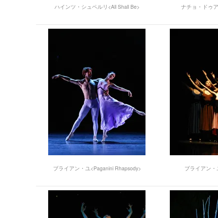
ハインツ・シュペルリ<All Shall Be>
ナチョ・ドゥアト<N
ブライアン・ユ<Paganini Rhapsody>
ブライアン・ユ<T