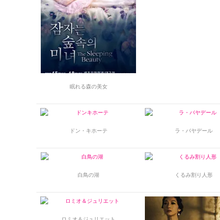
眠れる森の美女
ドン・キホーテ
ラ・バヤデール
白鳥の湖
くるみ割り人形
ロミオ＆ジュリエット