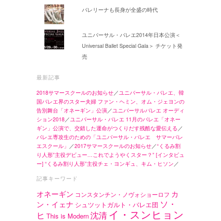
バレリーナも長身が全盛の時代
ユニバーサル・バレエ2014年日本公演＜
Universal Ballet Special Gala＞ チケット発
売
最新記事
2018サマースクールのお知らせ
／
ユニバーサル・バレエ、韓
国バレエ界のスター夫婦 ファン・ヘミン、オム・ジェヨンの
告別舞台「オネーギン」公演
／
ユニバーサルバレエ オーディ
ション2018
／
ユニバーサル・バレエ 11月のバレエ「オネー
ギン」公演で、交錯した運命がつくりだす残酷な愛伝える
／
バレエ専攻生のための「ユニバーサル・バレエ サマーバレ
エスクール」
／
2017サマースクールのお知らせ
／
“くるみ割
り人形”主役デビュー…これでようやくスター？” [インタビュ
ー] “くるみ割り人形”主役チェ・ヨンギュ、キム・ヒソン
／
記事キーワード
オネーギン
カ
コンスタンチン・ノヴォショーロフ
ソ・
ン・イェナ
シュツットガルト・バレエ団
イ・スンヒョン
ヒ
沈清
This is Modern