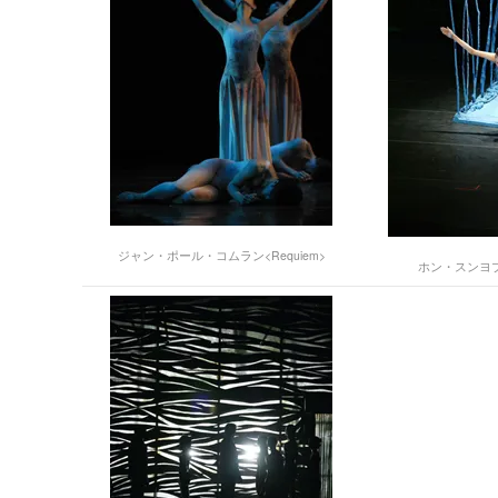
ジャン・ポール・コムラン<Requiem>
ホン・スンヨプ<E