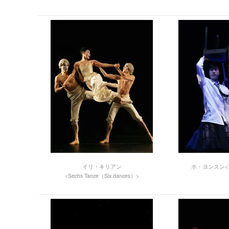
イリ・キリアン
ホ・ヨンスン<This 
<Sechs Tanze（Six dances）>