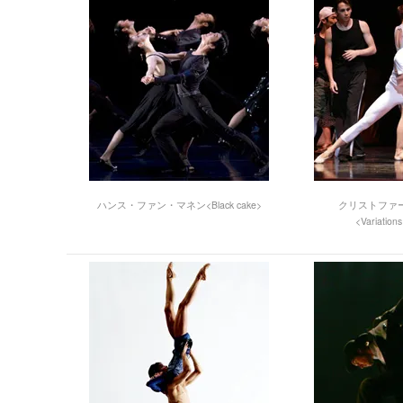
ハンス・ファン・マネン<Black cake>
クリストファ
<Variation