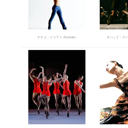
ナチョ・ドゥアト<Duende>
オハッド・ナハリ