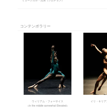
ミュージカル・沈清（シムチョン）
コンテンポラリー
ウィリアム・フォーサイス
イリ・キリアン<P
<In the middle somewhat Elevated>