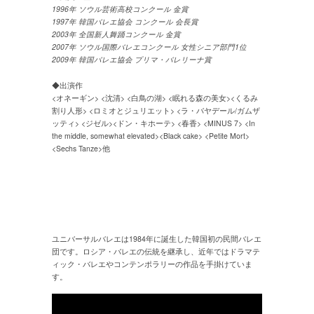
1996年 ソウル芸術高校コンクール 金賞
1997年 韓国バレエ協会 コンクール 会長賞
2003年 全国新人舞踊コンクール 金賞
2007年 ソウル国際バレエコンクール 女性シニア部門1位
2009年 韓国バレエ協会 プリマ・バレリーナ賞
◆出演作
<オネーギン> <沈清> <白鳥の湖> <眠れる森の美女><くるみ
割り人形> <ロミオとジュリエット> <ラ・バヤデール/ガムザ
ッティ> <ジゼル><ドン・キホーテ> <春香> <MINUS 7> <In
the middle, somewhat elevated><Black cake> <Petite Mort>
<Sechs Tanze>他
ユニバーサルバレエは1984年に誕生した韓国初の民間バレエ
団です。ロシア・バレエの伝統を継承し、近年ではドラマテ
ィック・バレエやコンテンポラリーの作品を手掛けていま
す。