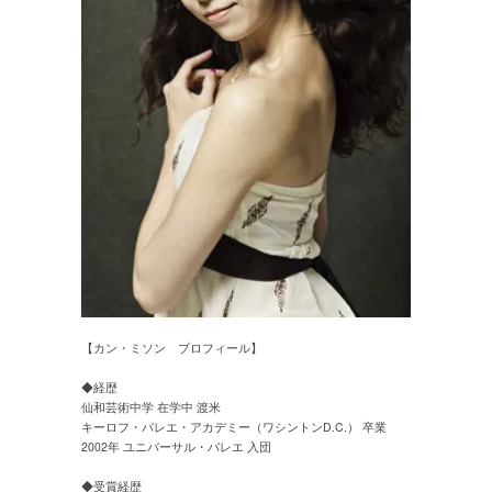
【カン・ミソン プロフィール】
◆経歴
仙和芸術中学 在学中 渡米
キーロフ・バレエ・アカデミー（ワシントンD.C.） 卒業
2002年 ユニバーサル・バレエ 入団
◆受賞経歴