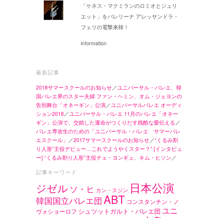
「ケネス・マクミランのロミオとジュリ
エット」をバレリーナ アレッサンドラ・
フェリの電撃来韓！
information
最新記事
2018サマースクールのお知らせ
／
ユニバーサル・バレエ、韓
国バレエ界のスター夫婦 ファン・ヘミン、オム・ジェヨンの
告別舞台「オネーギン」公演
／
ユニバーサルバレエ オーディ
ション2018
／
ユニバーサル・バレエ 11月のバレエ「オネー
ギン」公演で、交錯した運命がつくりだす残酷な愛伝える
／
バレエ専攻生のための「ユニバーサル・バレエ サマーバレ
エスクール」
／
2017サマースクールのお知らせ
／
“くるみ割
り人形”主役デビュー…これでようやくスター？” [インタビュ
ー] “くるみ割り人形”主役チェ・ヨンギュ、キム・ヒソン
／
記事キーワード
日本公演
ジゼル
ソ・ヒ
カン・スジン
ABT
韓国国立バレエ団
コンスタンチン・ノ
ユニ
シュツットガルト・バレエ団
ヴォショーロフ