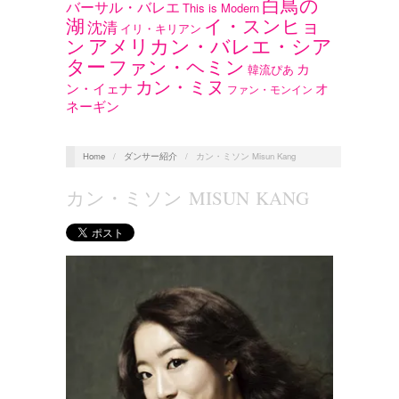
白鳥の
バーサル・バレエ
This is Modern
湖
イ・スンヒョ
沈清
イリ・キリアン
アメリカン・バレエ・シア
ン
ター
ファン・ヘミン
カ
韓流ぴあ
カン・ミヌ
ン・イェナ
オ
ファン・モンイン
ネーギン
Home
/
ダンサー紹介
/
カン・ミソン Misun Kang
カン・ミソン MISUN KANG