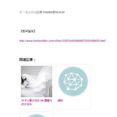
イ・ユンジュ記者 misslee@hk.co.kr
【한국일보】
http://www.hankookilbo.com/v/6dc12337fca5489080700245862519e0
関連記事：
ロマン派ジゼル vs 型破り
紹介
のジゼル