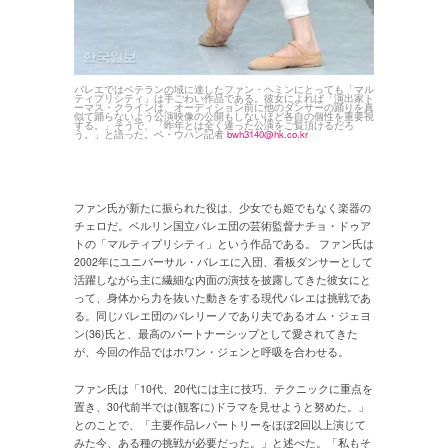
バレエではベテランの域に達したファン・ヘミンにとっても「マル
ティプリシティ」は手ごわい作品である。彼女によれば「演出家ト
ーマス・クラインは、オーディション前に他のダンサーの踊りを真
似て踊らないよう公演映像の公開もしないほど各自の個性を重要視
する。」そうで、「昨年とは全く違った公演をご覧頂けるだろ
う。」と語った。ペ・ウハン記者
bwh3140@hk.co.kr
ファン氏が新たに振られた役は、少女でも姫でもなく楽器の
チェロだ。ベルリン国立バレエ団の芸術監督ナチョ・ドゥア
トの「マルティプリシティ」という作品である。 ファン氏は
2002年にユニバーサル・バレエに入団、看板ダンサーとして
活躍しながら主に繊細な内面の演技を披露してきた彼女にと
って、身体から力を抜いた動きをする現代バレエは挑戦であ
る。同じバレエ団のバレリーノであり夫であるオム・ジェヨ
ン(36)氏と、最高のパートナーシップとして愛されてきた
が、今回の作品ではホワン・ジェンと呼吸を合わせる。
ファン氏は「10代、20代には主に技巧、テクニックに重点を
置き、30代前半では(観客に)ドラマを見せようと努めた。」
とのことで、「主要作品レパートリーをほぼ2回以上演じて
みた今、ある種の挑戦が必要だった。」と述べた。「私もそ