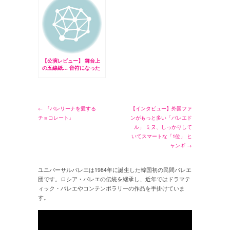
【公演レビュー】 舞台上
の五線紙… 音符になった
人々
← 『バレリーナを愛する
【インタビュー】外国ファ
チョコレート』
ンがもっと多い「バレエド
ル」 ミヌ、しっかりして
いてスマートな「1位」 ヒ
ャンギ →
ユニバーサルバレエは1984年に誕生した韓国初の民間バレエ
団です。ロシア・バレエの伝統を継承し、近年ではドラマテ
ィック・バレエやコンテンポラリーの作品を手掛けていま
す。