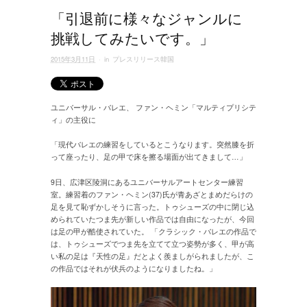
「引退前に様々なジャンルに
挑戦してみたいです。」
2015年3月11日
· in
プレスリリース韓国
ユニバーサル・バレエ、 ファン・ヘミン「マルティプリシテ
ィ」の主役に
「現代バレエの練習をしているとこうなります。突然膝を折
って座ったり、足の甲で床を擦る場面が出てきまして…」
9日、広津区陵洞にあるユニバーサルアートセンター練習
室。練習着のファン・ヘミン(37)氏が青あざとまめだらけの
足を見て恥ずかしそうに言った。トゥシューズの中に閉じ込
められていたつま先が新しい作品では自由になったが、今回
は足の甲が酷使されていた。 「クラシック・バレエの作品で
は、トゥシューズでつま先を立てて立つ姿勢が多く、甲が高
い私の足は『天性の足』だとよく羨ましがられましたが、こ
の作品ではそれが伏兵のようになりましたね。」