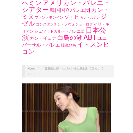
アメリカン・バレエ・
ヘミン
シアター
カン・
韓国国立バレエ団
ジ
ミヌ
ソ・ヒ
ファン・モンイン
カン・スジン
ゼル
イリ・キ
コンスタンチン・ノヴォショーロフ
日本公
リアン
シュツットガルト・バレエ団
演
ABT
白鳥の湖
ユニ
カン・イェナ
イ・スンヒ
バーサル・バレエ
韓流ぴあ
ョン
Home
/
「引退前に様々なジャンルに挑戦してみたいで
す。」