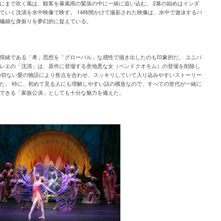
にまで吹く風は、観客を暴風雨の緊張の中に一緒に追い込む。 2幕の始めはインダ
ていく沈清を水中映像で映す。 14時間かけて撮影された映像は、水中で遊泳するバ
繊細な身振りを夢幻的に捉えている。
情緒である「孝」思想を「グローバル」な感性で描き出したのも印象的だ。 ユニバ
レエの「沈清」は、原作に登場する意地悪な女（ペンドクオモム）の登場を削除し
の切ない愛の物語により焦点を合わせ、スッキリしていて入り込みやすいストーリー
た。 特に、初めて見る人にも理解しやすい話の構造なので、すべての世代が一緒に
できる「家族公演」としても十分な魅力を備えた。