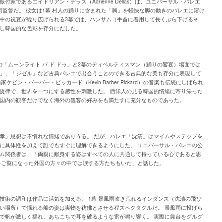
付家であるエイドリアン・デラス（Adrienne Dellas）は、ユニバーサル・バレエ
術監督だ。 彼女は1幕 村人の踊りに含まれた「興」を軽快な脚の動きのバレエに溶け
中の祝宴が繰り広げられる3幕では、ハンサム（手首に着用して長くぶら下げるそ
し韓国的な色彩を存分にだした。
の「ムーンライト パ ド ドゥ」と2幕のディベルティスマン（踊りの饗宴）場面では
」、「ジゼル」など古典バレエで出会うことのできる古典的な美も存分に表現して
家ケビン・バーバー・ピッカード（Kevin Barber Pickard）の音楽も伝統にしばられ
旋律で、世界を一つにする感性を刺激した。 西洋人の見る韓国的情緒に寄り添った
国内の観客だけでなく海外の観客の好みをも満たすに充分なものであった。
孝」思想は不慣れな情緒でありうる。 だが、バレエ「沈清」はマイムやステップを
に具体性を加えて誰でもすぐに理解できるようにした。 ユニバーサル・バレエの公
ム関係者は、「両親に献身する姿はすべての人に共通して持っている心であると思
をご覧になった外国の方々の中では涙する方たちもいた」と話した。
技術の調和は作品に活気を加える。 1幕 暴風雨吹き荒れるインダンス（沈清の飛び
い場所）で揺れる船の姿は実物を彷彿とさせる程スペクタクルだ。 暴風雨に投げら
で帆が激しく揺れ、あちこちで耳を破るような雷が鳴り響く。 実際に舞台をグルグ