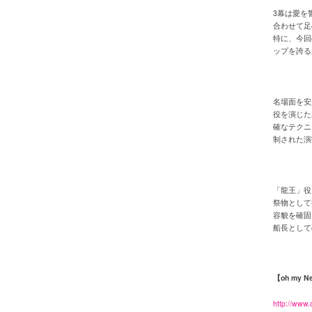
3幕は愛を
合わせて足
特に、今回
ップを誇る
名場面を安
役を演じた
確なテクニ
制された演
「龍王」役
祭物として
容貌を確固
船長として
【oh my N
http://ww