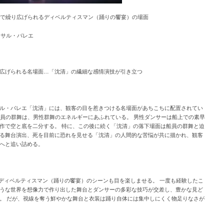
龍宮で繰り広げられるディベルティスマン（踊りの饗宴）の場面
バーサル・バレエ
広げられる名場面…「沈清」の繊細な感情演技が引き立つ
ル・バレエ「沈清」には、観客の目を惹きつける名場面があちこちに配置されてい
 船員の群舞は、男性群舞のエネルギーにあふれている。 男性ダンサーは船上での素早
作で空と底を二分する。 特に、この後に続く「沈清」の落下場面は船員の群舞と迫
る舞台演出、死を目前に恐れを見せる「沈清」の人間的な苦悩が共に描かれ、観客
へと追い詰める。
のディベルティスマン（踊りの饗宴）のシーンも目を楽しませる。 一度も経験したこ
うな世界を想像力で作り出した舞台とダンサーの多彩な技巧が交差し、豊かな見ど
。 だが、視線を奪う鮮やかな舞台と衣装は踊り自体には集中しにくく物足りなさが