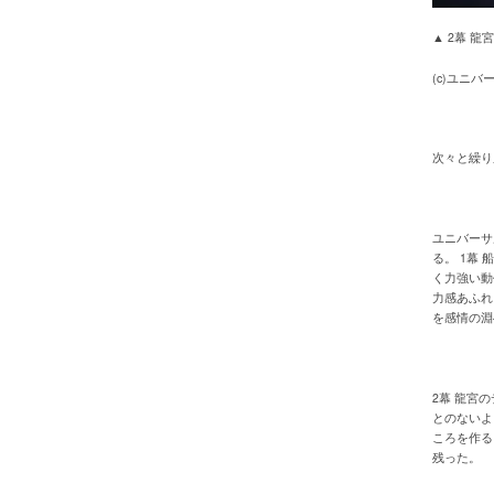
▲ 2幕 
(c)ユニ
次々と繰り
ユニバーサ
る。 1幕
く力強い動
力感あふれ
を感情の淵
2幕 龍宮
とのないよ
ころを作る
残った。