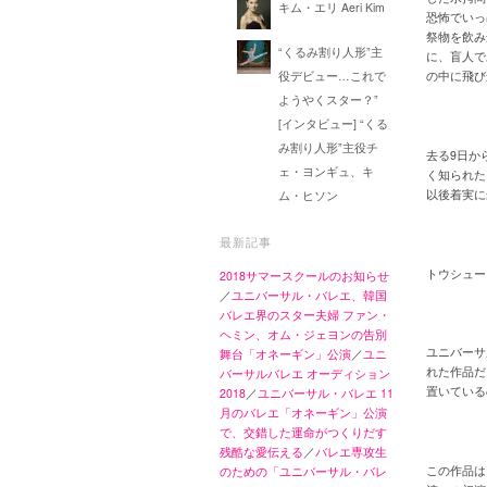
キム・エリ Aeri Kim
恐怖でいっ
祭物を飲み
“くるみ割り人形”主
に、盲人で
役デビュー…これで
の中に飛び
ようやくスター？”
[インタビュー] “くる
み割り人形”主役チ
去る9日か
ェ・ヨンギュ、キ
く知られた
以後着実に
ム・ヒソン
最新記事
トウシュー
2018サマースクールのお知らせ
／
ユニバーサル・バレエ、韓国
バレエ界のスター夫婦 ファン・
ヘミン、オム・ジェヨンの告別
ユニバーサ
舞台「オネーギン」公演
／
ユニ
れた作品だ
バーサルバレエ オーディション
置いている
2018
／
ユニバーサル・バレエ 11
月のバレエ「オネーギン」公演
で、交錯した運命がつくりだす
残酷な愛伝える
／
バレエ専攻生
この作品は
のための「ユニバーサル・バレ