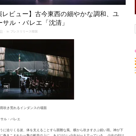
演レビュー】古今東西の細やかな調和、ユ
ーサル・バレエ「沈清」
4日
· in
プレスリリース韓国
暴風雨吹き荒れるインダンスの場面
バーサル・バレエ
うに迫りくる波、体を支えることすら困難な風、横から吹きすさぶ鋭い雨。神が下
に巻きこまれた一隻の船首の上に、あどけない少女が一人立っている。 少女の顔は