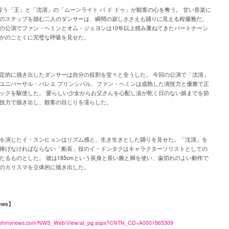
誓う「王」と「沈清」の「ムーンライト パ ド ドゥ」が観客の心を奪う。 甘い音楽に
のステップを踏む二人のダンサーは、瞬間の寂しささえも踊りに見える程優雅だ。
の公演でファン・ヘミンとオム・ジェヨンは10年以上積み重ねてきたパートナーシ
かのごとくに完璧な呼吸を見せた。
定的に描き出したダンサーは自分の役割を堂々と全うした。 今回の公演で「沈清」
ユニバーサル・バレエ プリンシパル、ファン・ヘミンは成熟した演技力と優雅で正
ックを駆使した。 愛らしい少女からお父さんを心配し涙が乾く日のない娘までを節
技力で描き出し、観客の目じりを濡らした。
を演じたイ・スンヒョンはリズム感と、生き生きとした踊りを見せた。「沈清」を
捧げなければならない「船長」役のイ・ドンタクはキャラクターソリストとしての
たるものとした。 彼は185cmという長身と長い腕と脚を使い、歯切れのよい動作で
のカリスマを立体的に描き出した。
ews】
w.ohmynews.com/NWS_Web/View/at_pg.aspx?CNTN_CD=A0001865309