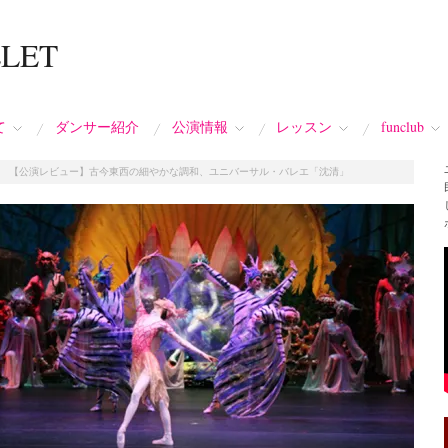
LLET
て
ダンサー紹介
公演情報
レッスン
funclub
/
【公演レビュー】古今東西の細やかな調和、ユニバーサル・バレエ「沈清」