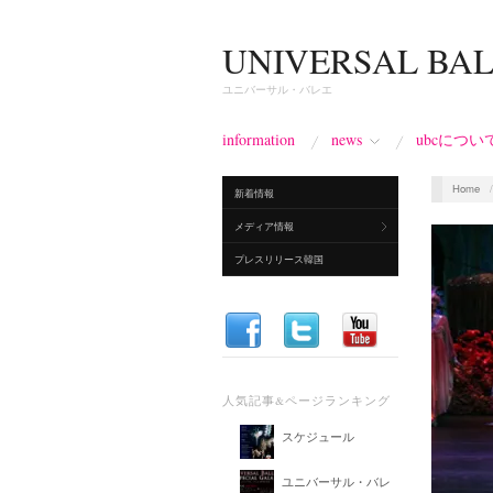
UNIVERSAL BA
ユニバーサル・バレエ
information
news
ubcについ
Home
新着情報
メディア情報
プレスリリース韓国
人気記事&ページランキング
スケジュール
ユニバーサル・バレ