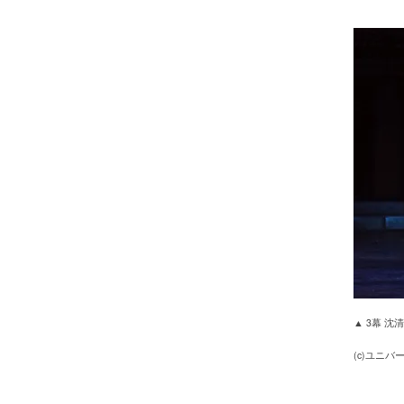
▲ 3幕 沈
(c)ユニ