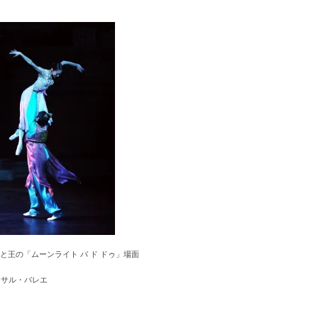
清と王の「ムーンライト パ ド ドゥ」場面
バーサル・バレエ