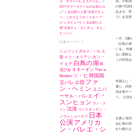
清」の初演振
エ サマーバレエスクール」
／
の第1代芸
2017サマースクールのお知らせ
込ませ、宮
／
“くるみ割り人形”主役デビュ
で）を活用
ー…これでようやくスター？”
[インタビュー] “くるみ割り人
形”主役チェ・ヨンギュ、キム・
ヒソン
／
一方、3幕
記事キーワード
「白鳥の湖
いる。 作曲
シュツットガルト・バレエ
ない柔軟な
カン・
団
イリ・キリアン
この作品は
白鳥の湖
イェナ
韓
オネーギン
流ぴあ
This is
ソ・ヒ
韓国国
Modern
ファ
立バレエ団
外国人に「
ン・ヘミン
通じ、内容
ユニバ
演企画チー
イ・
ーサル・バレエ
う。 公演
スンヒョン
カン・ス
沈清
コンスタンチン・
ジン
日本
ノヴォショーロフ
古典と現代
公演
アメリカ
込む海の深
ン・バレエ・シ
れた船の上