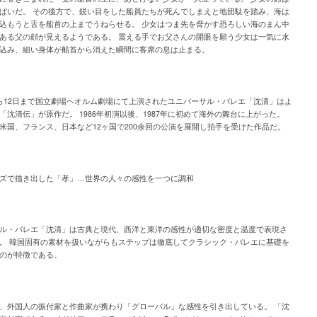
ぱいだ。 その後方で、鋭い目をした船員たちが死んでしまえと地団駄を踏み、海は
込もうと舌を船首の上までうねらせる。 少女はつま先を脅かす恐ろしい海のまん中
ある父の顔が見えるようである。 震える手でお父さんの開眼を願う少女は一気に水
込み、細い身体が船首から消えた瞬間に客席の息は止まる。
ら12日まで国立劇場ヘオルム劇場にて上演されたユニバーサル・バレエ「沈清」はよ
「沈清伝」が原作だ。 1986年初演以後、1987年に初めて海外の舞台に上がった。
米国、フランス、日本など12ヶ国で200余回の公演を展開し拍手を受けた作品だ。
ズで描き出した「孝」…世界の人々の感性を一つに調和
ル・バレエ「沈清」は古典と現代、西洋と東洋の感性が適切な密度と温度で表現さ
。 韓国固有の素材を扱いながらもステップは徹底してクラシック・バレエに基礎を
のが特徴である。
、外国人の振付家と作曲家が携わり「グローバル」な感性を引き出している。 「沈