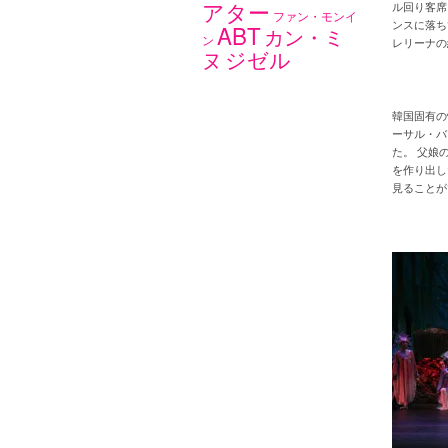
アター
ル回り客席
ファン・モンイ
ンスに落ち
ABT
カン・ミ
ン
レリーナの
ジゼル
ヌ
韓国固有の
ーサル・バ
た。 父娘
を作り出し
見ることが