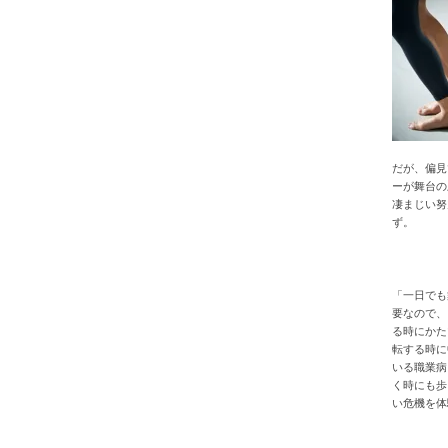
だが、偏見
ーが舞台の
凄まじい努
ず。
「一日でも
要なので、
る時にかた
転する時に
いる職業病
く時にも歩
い危機を体