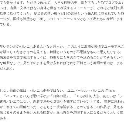
ても分かります。ただ見つめれば」 大きな歓呼の中、幕を下ろしたTVプログラム<
9>は、言葉・文字ではない身体と動きで表現するストーリーが、どれほど強烈で美
見事に見せてくれた。 馴染みの薄い彼らだけの言語という先入観に包まれていた身
ージが、国境も障壁もない美しいコミュニケーションとなって私たちの身近にます
ている。
早いテンポのバレエもあるんだなと思った。 このように滑稽な表情でユーモアあふ
が騒々しく行きかうのを見ても、舞踊というものが不思議なものに思えたりする。
怒哀楽を言葉で表現するように、身振りにもその全てを込めることができるという
な解釈なしで、見たそのままを受け入れればそれが正解という舞踊の魅力は、まさ
だと思う。
しない自由の風は、バレエも例外ではない。 ユニバーサル・バレエの<This is
n>は、「バレエ」といえば思い浮かぶ「白鳥の湖」、「くるみ割り人形」あるいは「ジ
古典バレエではない、新鮮で意外な身振りを観客にプレゼントする。 難解に思われ
がこれまでの誤解だったことをもう一度確認することのできるこの作品は、見える
感じるそのままを受け入れる観客が、最も舞台を満喫する人になるだろうという愉
ある。