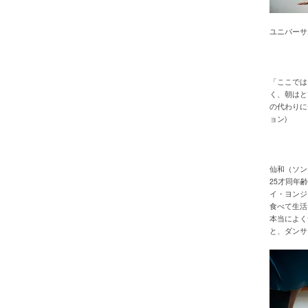
ユニバーサ
「ここでは
く、朝はと
の代わりに
ョン)
仙和（ソン
25才同年
イ・ヨンジ
食べて生活
本当によく
と、ダンサ