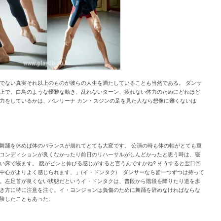
でない真実それ以上のものが彼らの人生を満たしていることも当然である。 ダンサ
上で、白鳥のような優雅な動き、乱れないターン、疲れない体力のためにどれほど
力をしているかは、バレリーナ カン・スジンの足を見た人なら想像に難くないは
舞踊を休めば体のバランスが崩れてとても大変です。 公演の時も体の軸がとても重
コンディションが良くなかったり前日のリハーサルがしんどかったと思う時は、寝
い床で寝ます。 腰がピンと伸びる感じがすると言うんですかね? そうすると翌日回
中心がよりよく感じられます。」(イ・ドンタク) ダンサーなら皆一つずつは持って
。左足首が良くない状態だというイ・ドンタクは、普段から階段を降りたり道を歩
き方に特に注意を注ぐ。イ・ヨンジョンは負傷のために舞踊を辞めなければならな
験したこともあった。