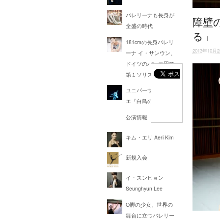
バレリーナも長身が
障壁
全盛の時代
る」
181cmの長身バレリ
2013年10月
ーナ イ・サンウン、
ドイツのバレエ団で
第１ソリストに昇格
ユニバーサル・バレ
エ『白鳥の湖』
公演情報
キム・エリ Aeri Kim
新規入会
イ・スンヒョン
Seunghyun Lee
O脚の少女、世界の
舞台に立つバレリー