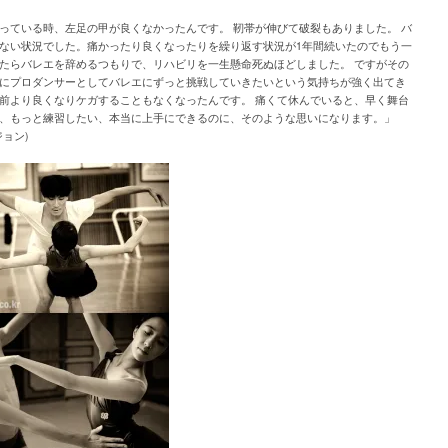
っている時、左足の甲が良くなかったんです。 靭帯が伸びて破裂もありました。 バ
ない状況でした。痛かったり良くなったりを繰り返す状況が1年間続いたのでもう一
たらバレエを辞めるつもりで、リハビリを一生懸命死ぬほどしました。 ですがその
にプロダンサーとしてバレエにずっと挑戦していきたいという気持ちが強く出てき
前より良くなりケガすることもなくなったんです。 痛くて休んでいると、早く舞台
、もっと練習したい、本当に上手にできるのに、そのような思いになります。」
ジョン)