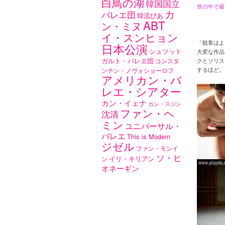
白鳥の湖
韓国国立
世の中で最
カ
バレエ団
韓流ぴあ
ABT
ン・ミヌ
イ・スンヒョン
「観客はよ
日本公演
シュツット
大変な作品」
ガルト・バレエ団
コンスタ
クとソリス
ンチン・ノヴォショーロフ
するほど。
アメリカン・バ
レエ・シアター
カン・イェナ
カン・スジン
ファン・ヘ
沈清
ミン
ユニバーサル・
バレエ
This is Modern
ジゼル
ファン・モンイ
ソ・ヒ
イリ・キリアン
ン
オネーギン