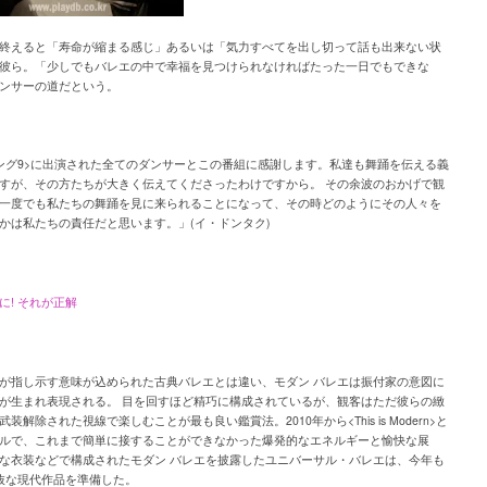
終えると「寿命が縮まる感じ」あるいは「気力すべてを出し切って話も出来ない状
彼ら。「少しでもバレエの中で幸福を見つけられなければたった一日でもできな
ンサーの道だという。
ング9>に出演された全てのダンサーとこの番組に感謝します。私達も舞踊を伝える義
すが、その方たちが大きく伝えてくださったわけですから。 その余波のおかげで観
一度でも私たちの舞踊を見に来られることになって、その時どのようにその人々を
かは私たちの責任だと思います。」(イ・ドンタク)
に! それが正解
が指し示す意味が込められた古典バレエとは違い、モダン バレエは振付家の意図に
が生まれ表現される。 目を回すほど精巧に構成されているが、観客はただ彼らの緻
装解除された視線で楽しむことが最も良い鑑賞法。2010年から<This is Modern>と
ルで、これまで簡単に接することができなかった爆発的なエネルギーと愉快な展
な衣装などで構成されたモダン バレエを披露したユニバーサル・バレエは、今年も
抜な現代作品を準備した。