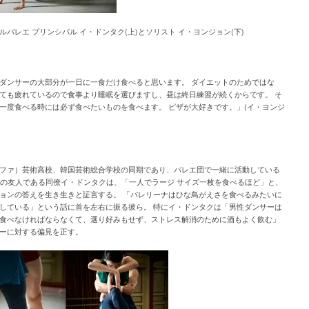
ルバレエ プリンシパル イ・ドンタク(上)とソリスト イ・ヨンジョン(下)
ダンサーの大部分が一日に一食だけ食べると思います。 ダイエットのためではな
ても疲れているので食事より睡眠を選びますし、昼は終日練習が続くからです。 そ
一度食べる時には必ず食べたいものを食べます。 ピザが大好きです。」(イ・ヨンジ
ファ）芸術高校、韓国芸術総合学校の同期であり、バレエ団で一緒に活動している
齢の友人である同僚イ・ドンタクは、「一人でラージ サイズ一枚を食べるほど」と、
ョンの答えを生き生きと証言する。 「バレリーナはひな鳥がえさを食べるみたいに
している」という話に首を左右に振る彼ら。 特にイ・ドンタクは「男性ダンサーは
食べなければならなくて、選り好みもせず、ストレス解消のために酒もよく飲む」
ーに対する偏見を正す。