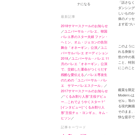
「話さなく
ナになる
ダンシング
しいものか
最新記事
体のメッセ
ます近づい
2018サマースクールのお知らせ
／
ユニバーサル・バレエ、韓国
バレエ界のスター夫婦 ファン・
ヘミン、オム・ジェヨンの告別
このように
舞台「オネーギン」公演
／
ユニ
れる身振り
バーサルバレエ オーディション
世の中の喜
2018
／
ユニバーサル・バレエ 11
こと、特別
月のバレエ「オネーギン」公演
にこのこと
で、交錯した運命がつくりだす
残酷な愛伝える
／
バレエ専攻生
のための「ユニバーサル・バレ
エ サマーバレエスクール」
／
鑑賞を限定
2017サマースクールのお知らせ
Moder
／
“くるみ割り人形”主役デビュ
ゼル」等の
ー…これでようやくスター？”
る現代舞踊
[インタビュー] “くるみ割り人
そのまま、
形”主役チェ・ヨンギュ、キム・
快な提示で
ヒソン
／
記事キーワード