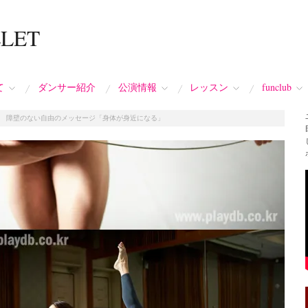
LLET
て
ダンサー紹介
公演情報
レッスン
funclub
/
障壁のない自由のメッセージ「身体が身近になる」