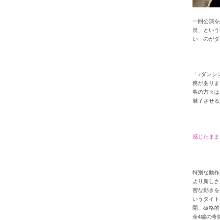
一回公演を
況」という
い」のがダ
「<ダンシ
務がありま
客の方々は
魅了させる
感じたまま
特別な動作
より新しさ
密な動きを武
いうタイト
開、破格的
全4編の奇