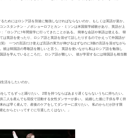
するためにはロシア語を別途に勉強しなければならないのか、もしくは英語が楽か。
 -コンスタンチン・ノボショーロフとカン・ミソンは米国留学経験があり、英語が上
ン : 「ロシアに1年間留学に行ってきたことがある。 簡単な会話や単語は使える。 韓
ては英語を使ったり、ロシア語と英語を混ぜて話したりするのでかえって外国語が
(笑) 一つの言語だけ使えば言語の実力が伸びるはずなのに3個の言語を混ぜながら
。彼は韓国語の尊敬語を難しいと言う。 英語を使いながら私はロシア語を勉強し
国語を学んでいるところだ。 ロシア語が難しい。 彼が学習するには韓国語も相当難
婚生活をしたいのか。
婚をしてもずっと踊りたい。 2世を持つならばあまり遅くならないうちに持ちたい。
供二人を産んでも現役で活動する女性ダンサーが多い。 結婚した後に子供を早く持
来れば早く産んで、産後のケアをしてダンサーに戻りたい。 私のからだが許す限
産むからといってすぐに引退したくはない。」