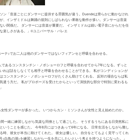
ソン「音楽ごとにダンサーに提供する雰囲気が違う。Duendeは滑らかに動かなけれ
が、インザミドルは舞踊の規則にしばられない果敢な動作が多い。ダンサーは音楽
ない関係だ。 ダンサーには音楽が重要だ。 インザミドルは鋭い電子音にからだを任
な楽しさがある。」©ユニバーサル・バレエ
キホーテ>でお二人は他のダンサーではないフィアンセと呼吸を合わせる。
恋人であるコンスタンチン・ノボショーロフと呼吸を合わせてから7年になる。ずっと
いれば話をしなくても相手と呼吸を合わせることができる。 私がコンディションが
はコンスタンチン・ノボショーロフがたくさん助けてくれる。 反対の場合ならば私
気遣う方だ。 私がプロポーズを受けたからといって演技的な部分で特別に変わるも
」
る女性ダンサーが多かった。 いつからカン・ミソンさんが女性と見え始めたのか。
い間一緒に練習しながら気楽な同僚として過ごした。 そうするうちにある日突然私に
ということを感じた。 今年8月にはつきあって6年になる。 日常生活をしながら難し
る時、彼女が本当に助けてくれた。 彼女は優しい。 自分をとてもよく見守ってくれ
3月<白鳥の湖>を練習しながら一生を共にしたいという考えを持つようになった。」