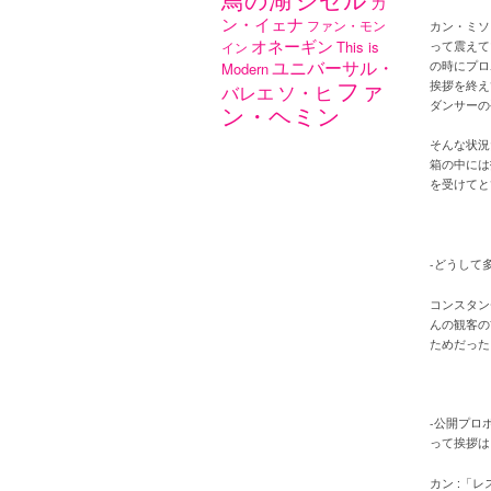
カ
ン・イェナ
ファン・モン
カン・ミソ
オネーギン
This is
イン
って震えて
ユニバーサル・
の時にプロ
Modern
ファ
挨拶を終え
ソ・ヒ
バレエ
ダンサーの
ン・ヘミン
そんな状況
箱の中には
を受けてと
-どうして
コンスタン
んの観客の
ためだった
-公開プロ
って挨拶は
カン :「