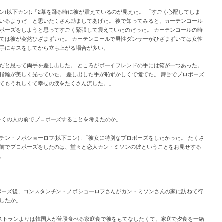
ン(以下カン):「2幕を踊る時に彼が震えているのが見えた。 「すごく心配してしま
いるようだ」と思いたくさん励ましてあげた。 後で知ってみると、カーテンコール
ポーズをしようと思ってすごく緊張して震えていたのだった。 カーテンコールの時
ては彼が突然ひざまずいた。 カーテンコールで男性ダンサーがひざまずいては女性
手にキスをしてから立ち上がる場合が多い。
だと思って両手を差し出した。 ところがボーイフレンドの手には箱が一つあった。
指輪が美しく光っていた。 差し出した手が恥ずかしくて慌てた。 舞台でプロポーズ
てもうれしくて幸せの涙をたくさん流した。」
多くの人の前でプロポーズすることを考えたのか。
チン・ノボショーロフ(以下コン) :「彼女に特別なプロポーズをしたかった。 たくさ
前でプロポーズをしたのは、堂々と恋人カン・ミソンの彼ということをお見せする
。」
ポーズ後、コンスタンチン・ノボショーロフさんがカン・ミソンさんの家に訪ねて行
したか。
レストランよりは韓国人が普段食べる家庭食で彼をもてなしたくて、家庭で夕食を一緒