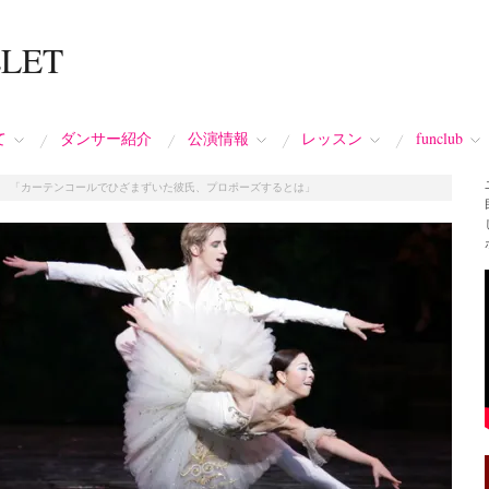
LLET
て
ダンサー紹介
公演情報
レッスン
funclub
/
「カーテンコールでひざまずいた彼氏、プロポーズするとは」