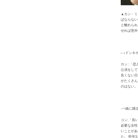
▲カン・ミ
ばならない
と離れられ
せれば意外
– <ドン
カン :「
公演をして
良くない日
がたくさん
のはない。
-一緒に踊
コン:「長
必要な女性
いことがあ
た。 昨年