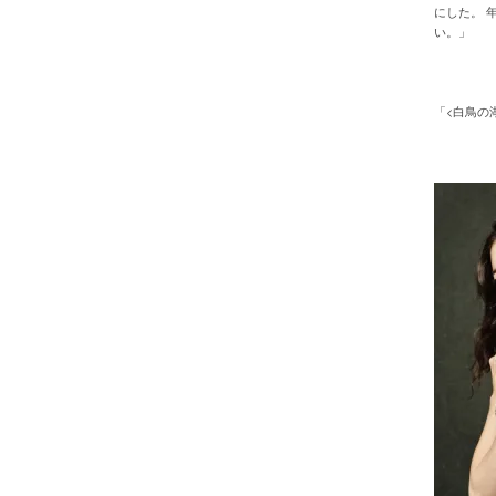
にした。 
い。」
「<白鳥の