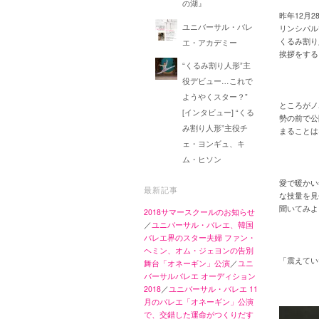
の湖』
昨年12月
ユニバーサル・バレ
リンシパル
くるみ割り
エ・アカデミー
挨拶をする
“くるみ割り人形”主
役デビュー…これで
ようやくスター？”
ところがノ
[インタビュー] “くる
勢の前で公
み割り人形”主役チ
まることは
ェ・ヨンギュ、キ
ム・ヒソン
愛で暖かい
最新記事
な技量を見
聞いてみよ
2018サマースクールのお知らせ
／
ユニバーサル・バレエ、韓国
バレエ界のスター夫婦 ファン・
ヘミン、オム・ジェヨンの告別
「震えてい
舞台「オネーギン」公演
／
ユニ
バーサルバレエ オーディション
2018
／
ユニバーサル・バレエ 11
月のバレエ「オネーギン」公演
で、交錯した運命がつくりだす