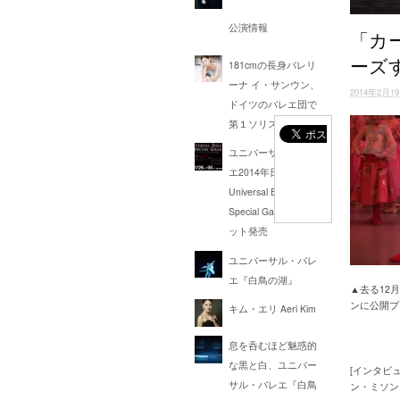
公演情報
「カ
ーズ
181cmの長身バレリ
ーナ イ・サンウン、
2014年2月1
ドイツのバレエ団で
第１ソリストに昇格
ユニバーサル・バレ
エ2014年日本公演＜
Universal Ballet
Special Gala＞ チケ
ット発売
ユニバーサル・バレ
エ『白鳥の湖』
▲去る12
ンに公開プ
キム・エリ Aeri Kim
息を呑むほど魅惑的
な黒と白、ユニバー
[インタビ
サル・バレエ『白鳥
ン・ミソン