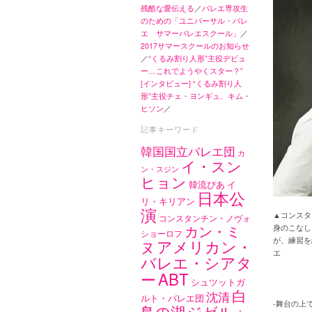
残酷な愛伝える
／
バレエ専攻生
のための「ユニバーサル・バレ
エ サマーバレエスクール」
／
2017サマースクールのお知らせ
／
“くるみ割り人形”主役デビュ
ー…これでようやくスター？”
[インタビュー] “くるみ割り人
形”主役チェ・ヨンギュ、キム・
ヒソン
／
記事キーワード
韓国国立バレエ団
カ
イ・スン
ン・スジン
ヒョン
韓流ぴあ
イ
日本公
リ・キリアン
演
▲コンスタ
コンスタンチン・ノヴォ
カン・ミ
身のこなし
ショーロフ
が、練習を
アメリカン・
ヌ
エ
バレエ・シアタ
ABT
ー
シュツットガ
白
沈清
ルト・バレエ団
-舞台の上
鳥の湖
ジゼル