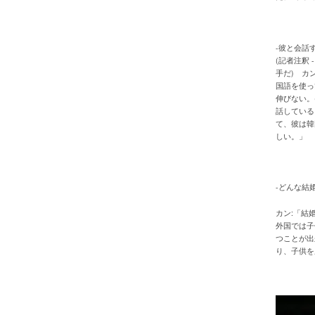
-彼と会話
(記者注釈
手だ) カ
国語を使っ
伸びない。
話している
て、彼は韓
しい。」
-どんな結
カン:「結
外国では子
つことが出
り、子供を