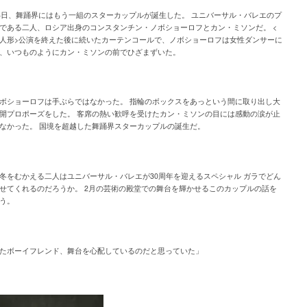
28日、舞踊界にはもう一組のスターカップルが誕生した。 ユニバーサル・バレエのプ
である二人、ロシア出身のコンスタンチン・ノボショーロフとカン・ミソンだ。 <
人形>公演を終えた後に続いたカーテンコールで、ノボショーロフは女性ダンサーに
、いつものようにカン・ミソンの前でひざまずいた。
ボショーロフは手ぶらではなかった。 指輪のボックスをあっという間に取り出し大
開プロポーズをした。 客席の熱い歓呼を受けたカン・ミソンの目には感動の涙が止
なかった。 国境を超越した舞踊界スターカップルの誕生だ。
冬をむかえる二人はユニバーサル・バレエが30周年を迎えるスペシャル ガラでどん
せてくれるのだろうか。 2月の芸術の殿堂での舞台を輝かせるこのカップルの話を
う。
たボーイフレンド、舞台を心配しているのだと思っていた」