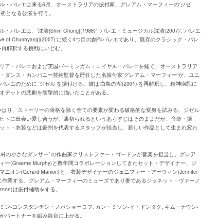
ル・バレエは来る6月、オーストラリアの振付家、グレアム・マーフィーの‘ジゼ
で初となる公演を行う。
バレエは、‘沈清[Shim Chung](1986)’, ‘バレエ・ミュージカル沈清(2007)’, ‘バレエ
love of Chunhyang](2007)’に続く4つ目の創作バレエであり、既存のクラシック・バレ
’を再解釈する挑戦にいどむ。
リア・バレエおよび英国バーミンガム・ロイヤル・バレエを経て、オーストラリア
・ダンス・カンパニー芸術監督を歴任した名振付家‘グレアム・マーフィー’が、ユニ
バレエのために ‘ジゼル’を振付ける。彼は‘白鳥の湖(2001)’を再解釈し、精神病院に
オデットの悲劇を衝撃的に描いたことがある。
もやはり、ストーリーの骨格を除く全ての要素が変わる破格的な変身を試みる。ジゼル
ヒトに出会い愛し合うが、裏切られるというあらすじはそのままだが、音楽・振
ット・衣装などは豪州を代表するスタッフが担当し、新しい作品として生まれ変わ
な村の小さなダンサー’ の作曲家クリストファー・ゴードンが音楽を担当し、グレア
ィー(Graeme Murphy)と数年間コラボレーションしてきたセット・デザイナー、ジ
ニオン(Gerard Manion)と、衣装デザイナーのジェニファー・アーウィン(Jennifer
)も共に作業する。グレアム・マーフィーのミューズであり妻であるジャネット・ヴァーノ
 Vernon)は振付補助をする。
ミン-コンスタンチン・ノボショーロフ, カン・ミソン-イ・ドンタク, キム・ナウン-
がパートナーを組み舞台に上がる。