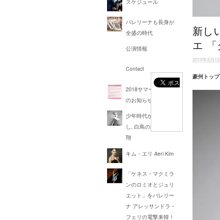
スケジュール
バレリーナも長身が
新し
全盛の時代
エ 
公演情報
2015年5月1
Contact
豪州トップ
2018サマースクール
のお知らせ
少年時代からの仲良
し, 白鳥の湖の上へ飛
翔
キム・エリ Aeri Kim
「ケネス・マクミラ
ンのロミオとジュリ
エット」をバレリー
ナ アレッサンドラ・
フェリの電撃来韓！