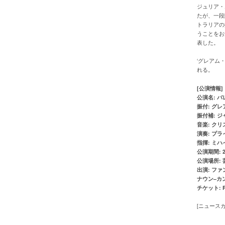
ジュリア・
たが、一段
トラリアの
うことをお
表した。
‘グレアム
れる。
[
公演情報
]
公演名
:
バ
振付
:
グレ
振付補
:
ジ
音楽
:
クリ
演奏
:
プラ
指揮
:
ミハ
公演期間
: 
公演場所
:
出演
:
ファ
ナウン
–
カ
チケット
: 
[ニュース