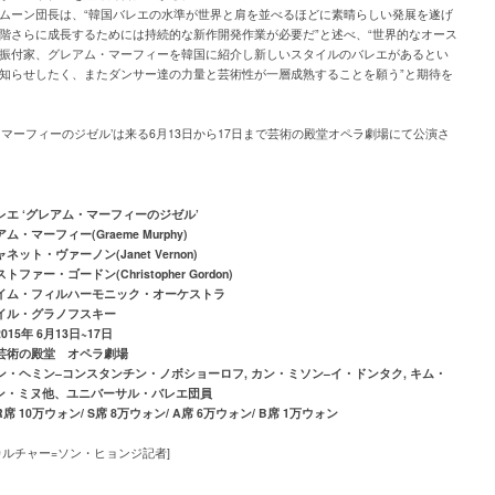
ムーン団長は、“韓国バレエの水準が世界と肩を並べるほどに素晴らしい発展を遂げ
階さらに成長するためには持続的な新作開発作業が必要だ”と述べ、“世界的なオース
振付家、グレアム・マーフィーを韓国に紹介し新しいスタイルのバレエがあるとい
知らせしたく、またダンサー達の力量と芸術性が一層成熟することを願う”と期待を
・マーフィーのジゼル’は来る6月13日から17日まで芸術の殿堂オペラ劇場にて公演さ
レエ
‘
グレアム・マーフィーのジゼル
’
アム・マーフィー
(Graeme Murphy)
ャネット・ヴァーノン
(Janet Vernon)
ストファー・ゴードン
(Christopher Gordon)
イム・フィルハーモニック・オーケストラ
イル・グラノフスキー
2015
年
6
月
13
日
~17
日
芸術の殿堂 オペラ劇場
ン・ヘミン
–
コンスタンチン・ノボショーロフ
,
カン・ミソン
–
イ・ドンタク
,
キム・
ン・ミヌ他、ユニバーサル・バレエ団員
R
席
10
万ウォン
/ S
席
8
万ウォン
/ A
席
6
万ウォン
/ B
席
1
万ウォン
カルチャー=ソン・ヒョンジ記者]