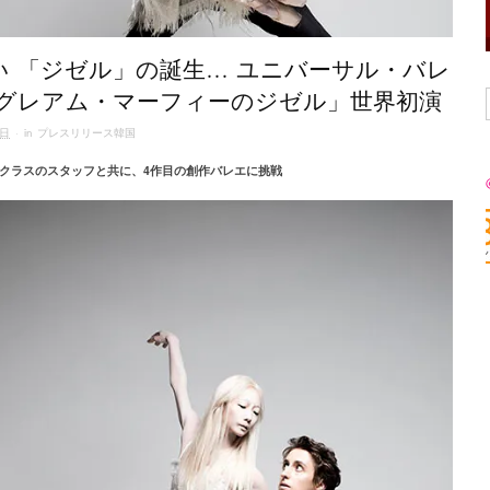
い 「ジゼル」の誕生… ユニバーサル・バレ
「グレアム・マーフィーのジゼル」世界初演
3日
· in
プレスリリース韓国
クラスのスタッフと共に、4作目の創作バレエに挑戦