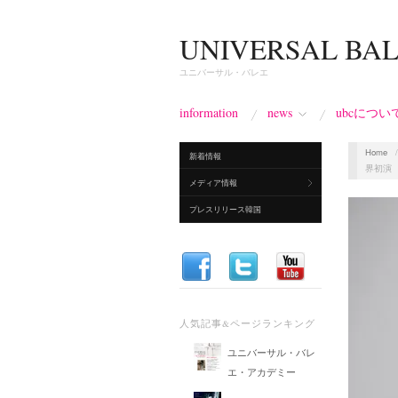
UNIVERSAL BA
ユニバーサル・バレエ
information
news
ubcについ
Home
新着情報
界初演
メディア情報
プレスリリース韓国
人気記事&ページランキング
ユニバーサル・バレ
エ・アカデミー