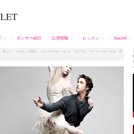
LLET
て
ダンサー紹介
公演情報
レッスン
funclub
/
新しい 「ジゼル」の誕生… ユニバーサル・バレエ 「グレアム・マーフィーのジゼル」世