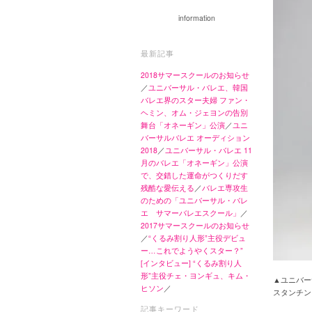
information
最新記事
2018サマースクールのお知らせ
／
ユニバーサル・バレエ、韓国
バレエ界のスター夫婦 ファン・
ヘミン、オム・ジェヨンの告別
舞台「オネーギン」公演
／
ユニ
バーサルバレエ オーディション
2018
／
ユニバーサル・バレエ 11
月のバレエ「オネーギン」公演
で、交錯した運命がつくりだす
残酷な愛伝える
／
バレエ専攻生
のための「ユニバーサル・バレ
エ サマーバレエスクール」
／
2017サマースクールのお知らせ
／
“くるみ割り人形”主役デビュ
ー…これでようやくスター？”
[インタビュー] “くるみ割り人
形”主役チェ・ヨンギュ、キム・
▲ユニバー
ヒソン
／
スタンチン
記事キーワード