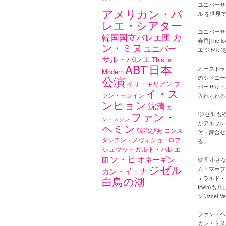
ユニバーサ
アメリカン・バ
ル’を世界
レエ・シアター
ユニバーサル・
カ
韓国国立バレエ団
春香[The 
ン・ミヌ
ユニバー
エ‘ジゼル
サル・バレエ
This is
ABT
日本
オーストラ
Modern
公演
のシドニー
イリ・キリアン
フ
バーサル・
イ・ス
ァン・モンイン
入れられる
ンヒョン
沈清
カ
ファン・
‘ジゼル’
ン・スジン
がアルブレ
ヘミン
韓流ぴあ
コンス
付・舞台セ
タンチン・ノヴォショーロフ
る。
シュツットガルト・バレエ
ソ・ヒ
オネーギン
団
映画‘小さ
ジゼル
ム・マーフ
カン・イェナ
白鳥の湖
ェラルド・マ
Irwin
ン(Janet
ファン・ヘ
カン・ミヌ