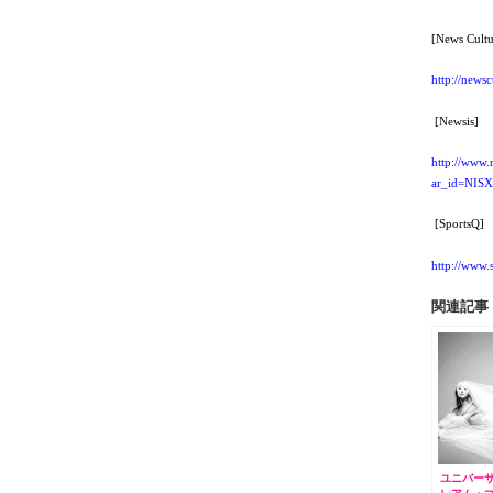
[News Cultu
http://news
[Newsis]
http://www.
ar_id=NIS
[SportsQ]
http://www.
関連記事
ユニバー