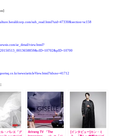
re]
culture.heraldcorp.com/sub_read.html?uid=47330&section=sc158
newsis.com/ar_detail/view.html?
X20150513_0013658859&cID=10702&pID=10700
sportsq.co.kr/news/articleView.html?idxno=41712
：
サル・バレエ「グ
Arirang TV 「The
[インタビュー]カン・ミ