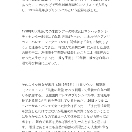
あった。 このおかげで翌年1996年UBCにソリストで入団を
し、1997年最年少プリンシパルという記録を残した。
1998年UBC初めての米国ツアーの時彼女はマンハッタン シ
ティセンター劇場にて白鳥で羽ばたった。 これを見たアメリ
カン・バレエ・シアター（ABT）関係者は「直ちに契約しよ
う」と連絡をしてきた。 韓国人で最初にABTに入団した直後
の練習中に、左側膝十字靭帯が破裂したことにより障害のな
かった人生が止まった。 膝を手術して2年後、彼女は白鳥の
湖で再び舞台に上がった。
そのような彼女が来月（2013年3月）11日ソウル、瑞草洞
（ソチョドン）『芸術の殿堂 オペラ劇場』で最後の白鳥の踊
りを披露する。 現在国内バレエ界プリンシパル中、女性最年
長である彼女が引退を準備しているためだ。 26日ソウル ユ
ニバーサル・バレエで会った彼女は言った。 「まだ引退時期
を決定したわけではないが最後の白鳥の湖になるということ
は明らかなことなので最近一人で体をほぐしながら時々涙が
出ます。 舞台で観客を見れば鼻先がじーんとすると思いま
す。 引退はあまりにも当然の自然の摂理だから人生第2章を