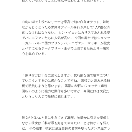
控えているということに焦点を合わせようと思います。」
白鳥の湖で主役バレリーナは崇高で細い白鳥オデット、妖艶
ながらとうとうたる黒鳥オディールを行き来して1人2役を消
化しなければならない。 カン・イェナはカリスマあふれる姿
でバレエファンたちに人気が高い。 今回の舞台ではシュツッ
トガルトバレエ団のプリンシパル エヴァン・マッキーが彼女
とペアになるジークフリート王子で出演するためより一層関
心を集めている。
「振り付けは十分に消化しますが、技巧的な面で後輩につい
ていこうとするのは愚かなことですね。 演技力と深みある解
釈で勝負しようと思います。 黒潮の32回のフェッテ（連続
回転）のように強力な動作も多いですが、今回だけは大変だ
というより大切で新鮮に感じます。」
彼女がバレエと共に生きてきて26年。物静かに引退を準備し
ながら彼女は「私が最も好きでやりたいことは何か」を悩ん
だ。 その結果、彼女は最近自身の名前を取ったダンス服ブラ