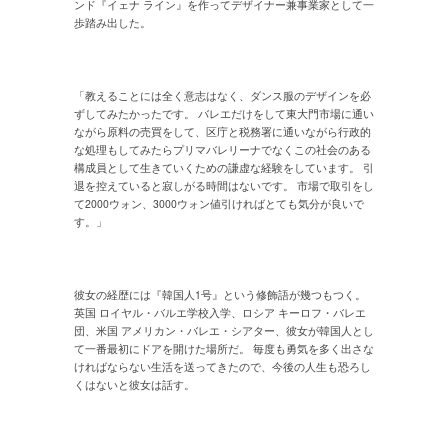
ンド『イェナ ライン』を作ってデザイナー兼事業家として一
歩踏み出した。
「教えることには全く意志はなく、ダンス服のデザインを必
ずしてみたかったです。 バレエだけをして東大門市場に通い
ながら原料の売買をして、区庁と税務署に通いながら行政的
な処理もしてみたらプリマバレリーナでなくこの社会のある
構成員として生きていくための謙虚な経験をしています。 引
退を控えていると寂しがる時間はないです。 市場で取引をし
て2000ウォン、3000ウォン値引ければとても気分が良いで
す。」
彼女の経歴には『韓国人1号』という修飾語が幾つもつく。
英国 ロイヤル・バルエ学校入学、ロシア キーロフ・バレエ
団、米国 アメリカン・バレエ・シアター、彼女が韓国人とし
て一番最初にドアを開けた場所だ。 毎度も勇気を多く出さな
ければならない生活を送ってきたので、今後の人生も恐ろし
くはないと彼女は話す。