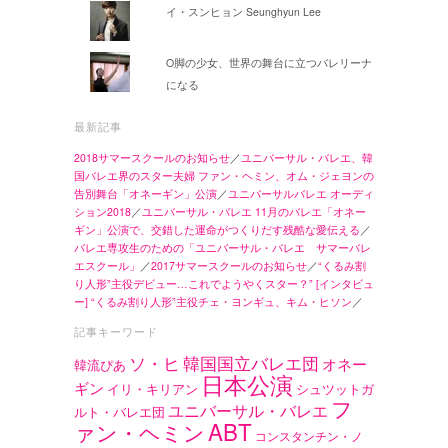
イ・スンヒョン Seunghyun Lee
O脚の少女、世界の舞台に立つバレリーナ
になる
最新記事
2018サマースクールのお知らせ
／
ユニバーサル・バレエ、韓
国バレエ界のスター夫婦 ファン・ヘミン、オム・ジェヨンの
告別舞台「オネーギン」公演
／
ユニバーサルバレエ オーディ
ション2018
／
ユニバーサル・バレエ 11月のバレエ「オネー
ギン」公演で、交錯した運命がつくりだす残酷な愛伝える
／
バレエ専攻生のための「ユニバーサル・バレエ サマーバレ
エスクール」
／
2017サマースクールのお知らせ
／
“くるみ割
り人形”主役デビュー…これでようやくスター？” [インタビュ
ー] “くるみ割り人形”主役チェ・ヨンギュ、キム・ヒソン
／
記事キーワード
ソ・ヒ
韓国国立バレエ団
オネー
韓流ぴあ
日本公演
ギン
イリ・キリアン
シュツットガ
フ
ユニバーサル・バレエ
ルト・バレエ団
ABT
ァン・ヘミン
コンスタンチン・ノ