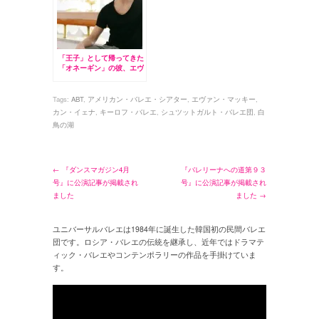
「王子」として帰ってきた
「オネーギン」の彼、エヴ
ァン・マッキー
Tags:
ABT
,
アメリカン・バレエ・シアター
,
エヴァン・マッキー
,
カン・イェナ
,
キーロフ・バレエ
,
シュツットガルト・バレエ団
,
白
鳥の湖
← 『ダンスマガジン4月
『バレリーナへの道第９３
号』に公演記事が掲載され
号』に公演記事が掲載され
ました
ました →
ユニバーサルバレエは1984年に誕生した韓国初の民間バレエ
団です。ロシア・バレエの伝統を継承し、近年ではドラマテ
ィック・バレエやコンテンポラリーの作品を手掛けていま
す。