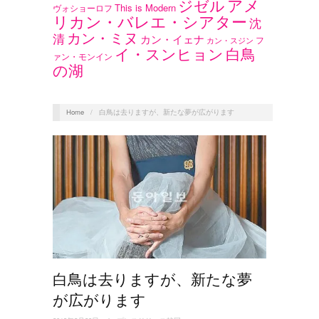
アメ
ジゼル
This is Modern
ヴォショーロフ
リカン・バレエ・シアター
沈
カン・ミヌ
清
カン・イェナ
フ
カン・スジン
イ・スンヒョン
白鳥
ァン・モンイン
の湖
Home
/
白鳥は去りますが、新たな夢が広がります
白鳥は去りますが、新たな夢
が広がります