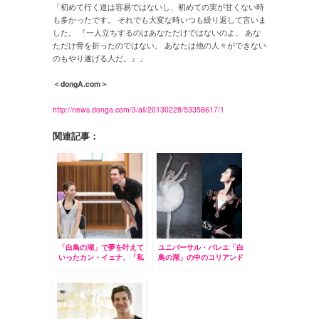
「初めて行く道は容易ではないし、初めての実が甘くない時
も多かったです。 それでも大変な時いつも繰り返して言いま
した。 『一人立ちするのはあなただけではないのよ。 あな
ただけ骨を折ったのではない。 あなたは他の人々ができない
のもやり遂げる人だ。』」
＜dongA.com＞
http://news.donga.com/3/all/20130228/53358617/1
関連記事：
「白鳥の湖」で夢を叶えて
ユニバーサル・バレエ「白
いったカン・イェナ、「私
鳥の湖」の中のコリアンド
にとってはとても大切な作
リームの主人公は？
品」