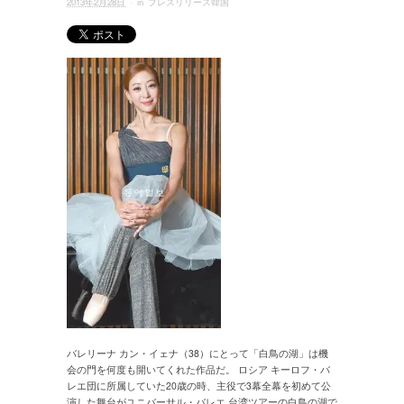
2013年2月28日
· in
プレスリリース韓国
バレリーナ カン・イェナ（38）にとって「白鳥の湖」は機
会の門を何度も開いてくれた作品だ。 ロシア キーロフ・バ
レエ団に所属していた20歳の時、主役で3幕全幕を初めて公
演した舞台がユニバーサル・バレエ 台湾ツアーの白鳥の湖で