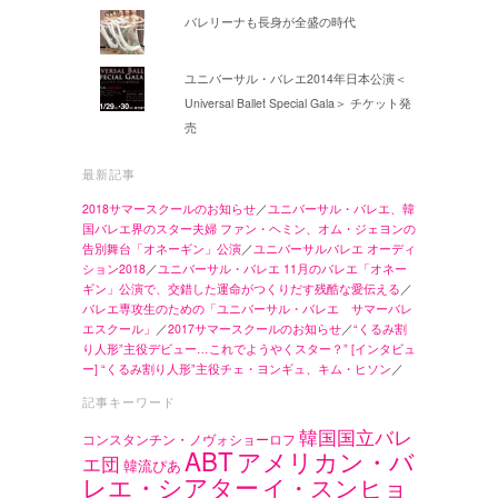
バレリーナも長身が全盛の時代
ユニバーサル・バレエ2014年日本公演＜
Universal Ballet Special Gala＞ チケット発
売
最新記事
2018サマースクールのお知らせ
／
ユニバーサル・バレエ、韓
国バレエ界のスター夫婦 ファン・ヘミン、オム・ジェヨンの
告別舞台「オネーギン」公演
／
ユニバーサルバレエ オーディ
ション2018
／
ユニバーサル・バレエ 11月のバレエ「オネー
ギン」公演で、交錯した運命がつくりだす残酷な愛伝える
／
バレエ専攻生のための「ユニバーサル・バレエ サマーバレ
エスクール」
／
2017サマースクールのお知らせ
／
“くるみ割
り人形”主役デビュー…これでようやくスター？” [インタビュ
ー] “くるみ割り人形”主役チェ・ヨンギュ、キム・ヒソン
／
記事キーワード
韓国国立バレ
コンスタンチン・ノヴォショーロフ
ABT
アメリカン・バ
エ団
韓流ぴあ
レエ・シアター
イ・スンヒョ