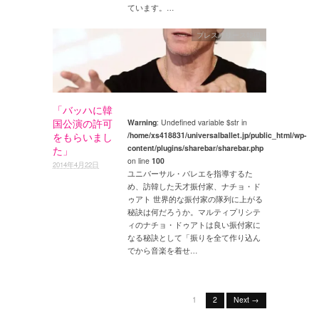
ています。…
プレスリリース韓国
「バッハに韓
国公演の許可
Warning
: Undefined variable $str in
/home/xs418831/universalballet.jp/public_html/wp-
をもらいまし
content/plugins/sharebar/sharebar.php
た」
on line
100
2014年4月22日
ユニバーサル・バレエを指導するた
め、訪韓した天才振付家、ナチョ・ド
ゥアト 世界的な振付家の隊列に上がる
秘訣は何だろうか。マルティプリシテ
ィのナチョ・ドゥアトは良い振付家に
なる秘訣として「振りを全て作り込ん
でから音楽を着せ…
1
2
Next →