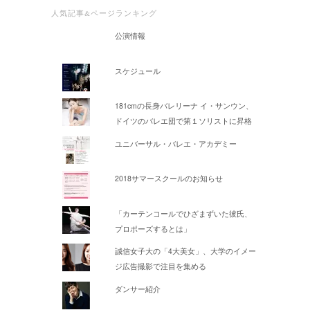
人気記事&ページランキング
公演情報
スケジュール
181cmの長身バレリーナ イ・サンウン、
ドイツのバレエ団で第１ソリストに昇格
ユニバーサル・バレエ・アカデミー
2018サマースクールのお知らせ
「カーテンコールでひざまずいた彼氏、
プロポーズするとは」
誠信女子大の「4大美女」、大学のイメー
ジ広告撮影で注目を集める
ダンサー紹介