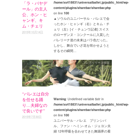
/home/xs418831/universalballet.jp/public_html/wp-
「ラ・バヤデ
content/plugins/sharebar/sharebar.php
ール」の主人
on line
100
公、ホン・ヒ
▲ソウルのユニバーサル・バレエで会
ャンギ、キ
ったホン・ヒャンギ（右）とキム・チ
ム・チェリ
ェリ（左）[イ・チュンウ記者] スイス
2015年10月14日
のローザンヌ・コンクールに入賞した
バレリーナ達の未来はバラ色だった。
しかし、舞台でいざ花を咲かせようと
するその瞬間…
プレスリリース韓国
“バレエは自分
を任せる踊
Warning
: Undefined variable $str in
/home/xs418831/universalballet.jp/public_html/wp-
り…夫婦なの
content/plugins/sharebar/sharebar.php
で良いです”
on line
100
2015年7月30日
ユニバーサル・バレエ プリンシパ
ル、ファン・ヘミン-オム・ジェヨン夫
婦 12年呼吸を合わせてきた舞踊界の看