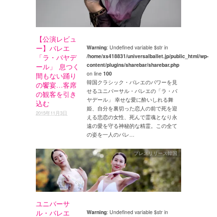
【公演レビュ
ー】バレエ
Warning
: Undefined variable $str in
/home/xs418831/universalballet.jp/public_html/wp-
「ラ・バヤデ
content/plugins/sharebar/sharebar.php
ール」 息つく
on line
100
間もない踊り
韓国クラシック・バレエのパワーを見
の饗宴…客席
せるユニバーサル・バレエの「ラ・バ
の観客を引き
ヤデール」 幸せな愛に酔いしれる舞
込む
姫、自分を裏切った恋人の前で死を迎
2015年11月3日
える悲恋の女性、死んで霊魂となり永
遠の愛を守る神秘的な精霊。この全て
の姿を一人のバレ…
プレスリリース韓国
ユニバーサ
ル・バレエ
Warning
: Undefined variable $str in