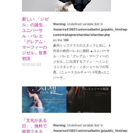
新しい 「ジゼ
ル」の誕生…
Warning
: Undefined variable $str in
/home/xs418831/universalballet.jp/public_html/wp-
ユニバーサ
content/plugins/sharebar/sharebar.php
ル・バレエ
on line
100
「グレアム・
豪州トップクラスのスタッフと共に、4
マーフィーの
作目の創作バレエに挑戦 ▲ユニバーサ
ジゼル」世界
ル・バレエ「グレアム・マーフィーの
初演
ジゼル」に出演するファン・ヘミンと
2015年5月13日
コンスタンチン・ノボショーロフの写
真。(ニュースカルチャー) ©写真=ユニ
バーサ…
プレスリリース韓国
「文化がある
日」、無料で
Warning
: Undefined variable $str in
/home/xs418831/universalballet.jp/public_html/wp-
鑑賞できる