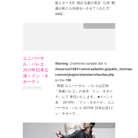
板スター 8月 `眠れる森の美女` 公演 “配
慮が私たち夫婦をいさせてくれた力”
&#82…
公演情報
,
新着情報
ユニバーサ
ル・バレエ
Warning
: Undefined variable $str in
/home/xs418831/universalballet.jp/public_html/wp-
2015年日本公
content/plugins/sharebar/sharebar.php
演＜ドン・キ
on line
100
ホーテ＞
韓国 ユニバーサル・バレエは正統
2015年7月4日
『喜劇バレエ』の名作「ドン・キホー
テ」にて 来日いたします。 ■イベント
名 -2015年- 「ドン・キホーテ」 ユニ
バーサル・バレエ 2015年 日本公演 [ド
ン・キホーテ …
プレスリリース韓国