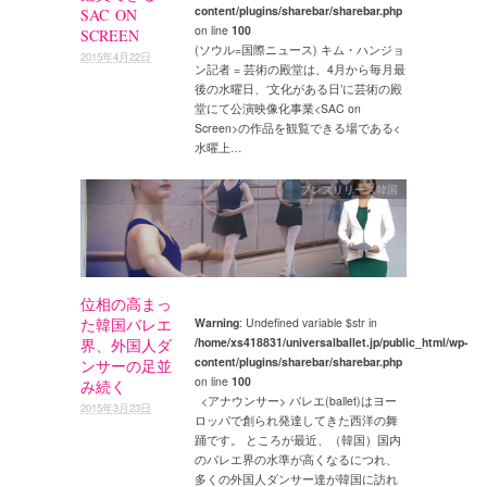
content/plugins/sharebar/sharebar.php
SAC ON
on line
100
SCREEN
(ソウル=国際ニュース) キム・ハンジョ
2015年4月22日
ン記者 = 芸術の殿堂は、4月から毎月最
後の水曜日、‘文化がある日’に芸術の殿
堂にて公演映像化事業<SAC on
Screen>の作品を観覧できる場である<
水曜上…
プレスリリース韓国
位相の高まっ
た韓国バレエ
Warning
: Undefined variable $str in
/home/xs418831/universalballet.jp/public_html/wp-
界、外国人ダ
content/plugins/sharebar/sharebar.php
ンサーの足並
on line
100
み続く
<アナウンサー> バレエ(ballet)はヨー
2015年3月23日
ロッパで創られ発達してきた西洋の舞
踊です。 ところが最近、（韓国）国内
のバレエ界の水準が高くなるにつれ、
多くの外国人ダンサー達が韓国に訪れ