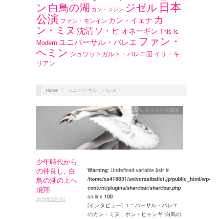
日本
ン
白鳥の湖
ジゼル
カン・スジン
公演
カ
カン・イェナ
ファン・モンイン
ン・ミヌ
沈清
ソ・ヒ
オネーギン
This is
ファン・
ユニバーサル・バレエ
Modern
ヘミン
シュツットガルト・バレエ団
イリ・キ
リアン
Home
/
ユニバーサル・バレエ
プレスリリース韓国
少年時代から
の仲良し, 白
Warning
: Undefined variable $str in
/home/xs418831/universalballet.jp/public_html/wp-
鳥の湖の上へ
content/plugins/sharebar/sharebar.php
飛翔
on line
100
2016年3月1日
[インタビュー] ユニバーサル・バレエ
のカン・ミヌ、ホン・ヒャンギ ‘白鳥の