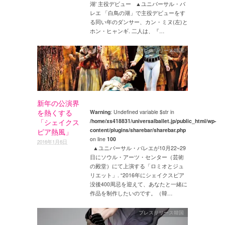
湖’ 主役デビュー ▲ユニバーサル・バ
レエ 「白鳥の湖」で主役デビューをす
る同い年のダンサー、カン・ミヌ(左)と
ホン・ヒャンギ. 二人は、『…
プレスリリース韓国
新年の公演界
を熱くする
Warning
: Undefined variable $str in
/home/xs418831/universalballet.jp/public_html/wp-
「シェイクス
content/plugins/sharebar/sharebar.php
ピア熱風」
on line
100
2016年1月6日
▲ユニバーサル・バレエが10月22~29
日にソウル・アーツ・センター（芸術
の殿堂）にて上演する「ロミオとジュ
リエット」. “2016年にシェイクスピア
没後400周忌を迎えて、あなたと一緒に
作品を制作したいのです。（韓…
プレスリリース韓国